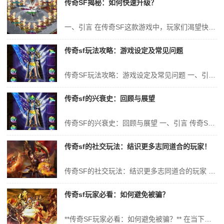
传奇SF揭秘：如何快速升级？
一、引言 在传奇SF这款游戏中，玩家们渴望快速升级，以获得更强大的实力和更好的游戏体验。本文将为大家详细介绍如何快速升级，帮助大家在游戏中取得更好的成绩。本文将围绕以下几个方面展开：选择合适的职业、掌握基本操作技巧、合理分配属性点、选择合适的升级地点、寻找强大的队友和公会以及有效利用各种资源等。在最后，我们...
传奇sf玩法攻略：游戏设定及常见问题
传奇SF玩法攻略：游戏设定及常见问题 一、引言 《传奇SF》作为一款经典的网络游戏，以其独特的游戏设定和丰富的玩法吸引了无数玩家的喜爱。本文将详细介绍《传奇SF》的游戏设定、玩法攻略以及常见问题，帮助玩家更好地了解游戏，享受游戏的乐趣。 二、游戏设定 《传奇SF》是一款大型多人在线角色扮演游戏，玩家可...
传奇sf的兴衰史：回顾与展望
传奇SF的兴衰史：回顾与展望 一、引言 传奇SF，作为一款经典的网络游戏，自其诞生以来便吸引了无数玩家的关注与喜爱。它的兴衰史不仅是一部游戏的发展史，更是一个时代的见证。本文将回顾传奇SF的兴衰历程，分析其成功与失败的原因，并对未来进行展望。 二、传奇SF的诞生与初期发展 传奇SF的诞生可以追溯到XX...
传奇sf的社交玩法：结识更多志同道合的玩家！
传奇SF的社交玩法：结识更多志同道合的玩家 一、引言 随着网络游戏的不断发展，社交玩法逐渐成为了玩家们关注的重点。在众多的网络游戏中，传奇SF以其独特的游戏特色和丰富的社交玩法，吸引了大量的玩家。本文将重点探讨传奇SF的社交玩法，包括如何结识更多志同道合的玩家，以及如何利用这些社交玩法提升游戏体验。 二...
传奇sf玩家必看：如何避免被骗？
**传奇SF玩家必看：如何避免被骗？** 在当下互联网的繁华世界里，传奇SF这款游戏吸引了众多玩家的喜爱与投入。但随之而来的，也有一些不法分子趁虚而入，利用玩家的好奇心和追求高效率的心理，设计出各种骗局。作为一名传奇SF的玩家，我们如何在这复杂多变的网络环境中保护自己，避免被骗呢？下面我们将为大家深入分析如...